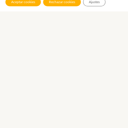
Aceptar cookies
Rechazar cookies
Ajustes
Calle Francisco Garcia Talavera, local 9-10
38009 Urbanización Miramar – Santa Cruz de Tenerife.
Teléfonos y horario
922 25 06 39 / 690 36 27 52
8:30 – 20:00
Email
info@aisaformacion.com